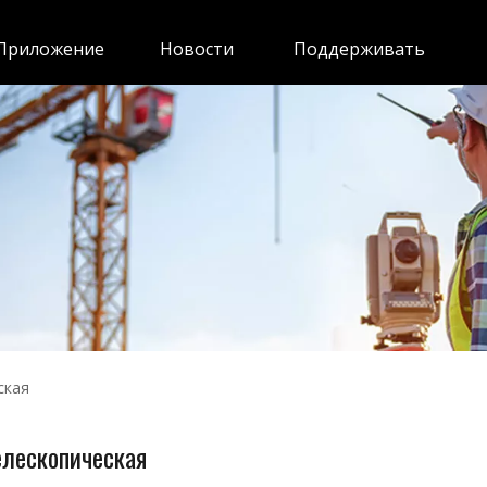
Приложение
Новости
Поддерживать
ская
елескопическая